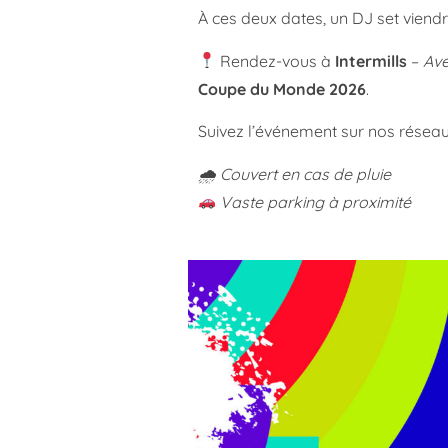
À ces deux dates, un DJ set viendra
Rendez-vous à
Intermills
–
Ave
Coupe du Monde 2026
.
Suivez l’événement sur nos réseau
🌧 Couvert en cas de pluie
Vaste parking à proximité