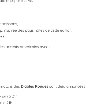
e et super festive.
e boissons,
ty
, inspirée des pays hôtes de cette édition,
t !
des accents américains avec :
s matchs des
Diables Rouges
sont déjà annoncées
5 juin à 21h
in à 21h