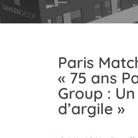
Paris Matc
« 75 ans P
Group : Un
d’argile »