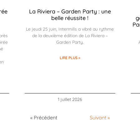
rée
La Riviera – Garden Party : une
belle réussite !
g
Pa
Le jeudi 25 juin, Intermills a vibré au rythme
près
de la deuxième édition de La Riviera –
irée
Garden Party.
hé
LIRE PLUS »
en
1 juillet 2026
« Précédent
Suivant »