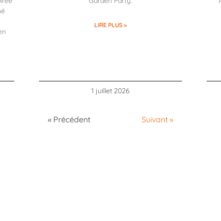
irée
Garden Party.
hé
LIRE PLUS »
en
1 juillet 2026
« Précédent
Suivant »