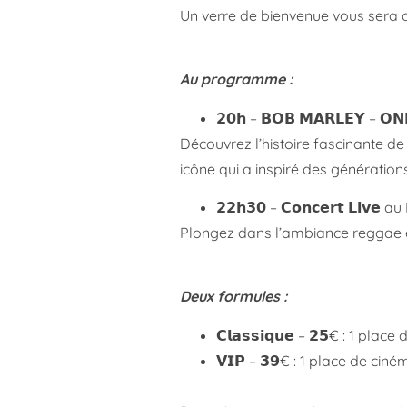
Un verre de bienvenue vous sera of
Au programme :
𝟮𝟬𝗵 – 𝗕𝗢𝗕 𝗠𝗔𝗥𝗟𝗘𝗬 – 𝗢
Découvrez l’histoire fascinante de
icône qui a inspiré des génératio
𝟮𝟮𝗵𝟯𝟬 – 𝗖𝗼𝗻𝗰𝗲𝗿𝘁 𝗟𝗶𝘃𝗲 
Plongez dans l’ambiance reggae e
Deux formules :
𝗖𝗹𝗮𝘀𝘀𝗶𝗾𝘂𝗲 – 𝟮𝟱€ : 1 p
𝗩𝗜𝗣 – 𝟯𝟵€ : 1 place de ci