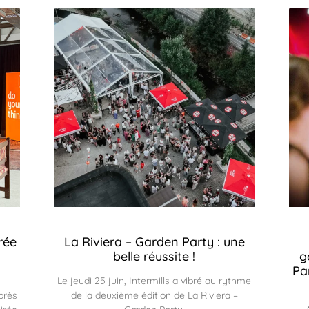
rée
La Riviera – Garden Party : une
belle réussite !
g
Pa
Le jeudi 25 juin, Intermills a vibré au rythme
près
de la deuxième édition de La Riviera –