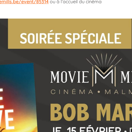
mills.be/event/85314
ou à l’accueil du cinéma