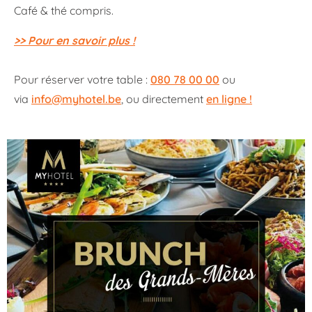
Café & thé compris.
>> Pour en savoir plus !
Pour réserver votre table :
080 78 00 00
ou
via
info@myhotel.be
, ou directement
en ligne !