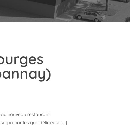
courges
oannay)
e au nouveau restaurant
surprenantes que délicieuses…]