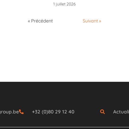
1 juillet 2026
« Précédent
Suivant »
group.be
+32 (0)80 29 12 40
Actual