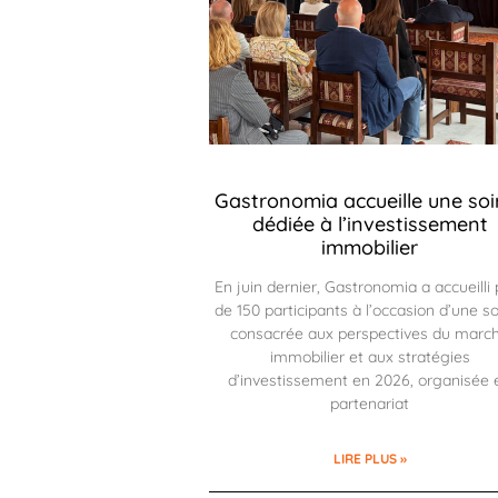
Gastronomia accueille une soi
dédiée à l’investissement
immobilier
En juin dernier, Gastronomia a accueilli 
de 150 participants à l’occasion d’une so
consacrée aux perspectives du marc
immobilier et aux stratégies
d’investissement en 2026, organisée 
partenariat
LIRE PLUS »