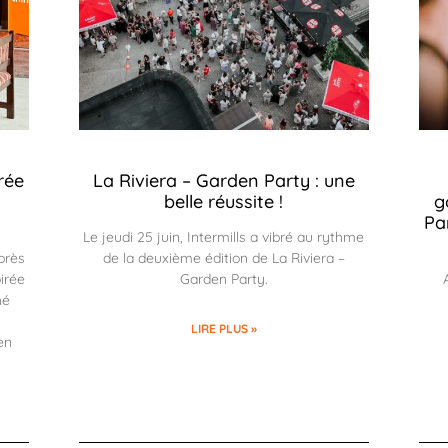
rée
La Riviera – Garden Party : une
belle réussite !
g
Pa
Le jeudi 25 juin, Intermills a vibré au rythme
près
de la deuxième édition de La Riviera –
irée
Garden Party.
hé
LIRE PLUS »
en